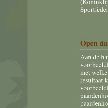
(Koninkli
Sportfeder
Open da
Aan de ha
voorbeeldl
met welke
resultaat
voorbeeldl
paardenhou
paardenhou