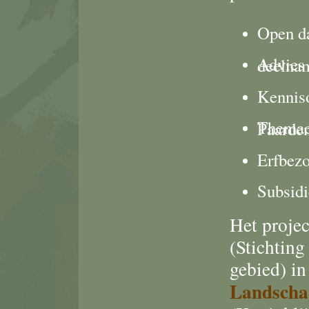
Open da
Advies landschappelij
Kennis
Themadag Landschappelijk
Erfbezo
Subsidi
Het proje
(Stichting
gebied) i
Landscha