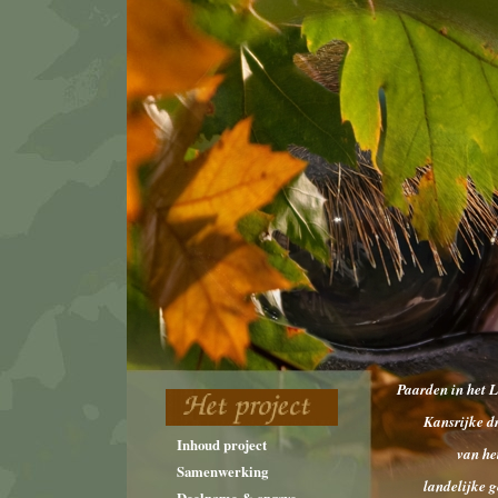
Paarden in het 
Kansrijke d
Inhoud project
van he
Samenwerking
landelijke g