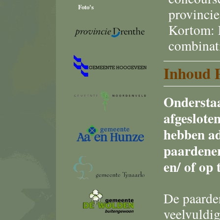
Foto's
provincie
Kortom: 
combinat
Inhoud P
Onderstaa
afgesloten
hebben a
paardener
en/ of op
De paarden
veelvuldig