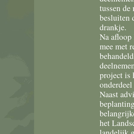
tussen de
besluiten 
drankje.
Na afloop
mee met re
behandelde
deelnemen
project is
onderdeel
Naast advi
beplantin
belangrijk
het Landsc
landelijk 