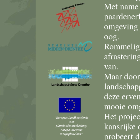
Met name 
paardenerf
omgeving i
oog.
Rommelige
afrasterin
van.
Maar door
landschap
deze erven
mooie om
Het projec
“Europees Landbouwfonds
voor
kansrijke 
plattelandsontwikkeling:
Europa investeert
probeert d
in zijn platteland”