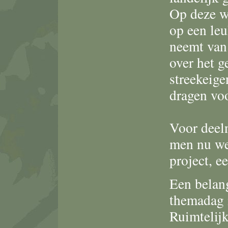
Op deze w
op een leu
neemt van 
over het 
streekeig
dragen vo
Voor deel
men nu wel
project, e
Een belan
themadag 
Ruimtelij