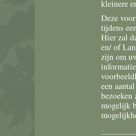
kleinere e
Deze voorb
tijdens ee
Hier zal 
en/ of La
zijn om u
informatie
voorbeeldl
een aantal
bezoeken z
mogelijk 
mogelijkh