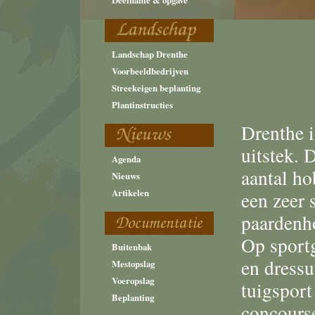
Deelname & opgave
Landschap Drenthe
Voorbeeldbedrijven
Streekeigen beplanting
Plantinstructies
Drenthe 
uitstek. D
Agenda
aantal h
Nieuws
Artikelen
een zeer 
paardenh
Op sportg
Buitenbak
en dressu
Mestopslag
Voeropslag
tuigsport
Beplanting
concours