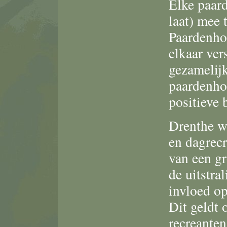
Elke paard
laat) mee 
Paardenho
elkaar ver
gezamelijk
paardenhou
positieve 
Drenthe wo
en dagrec
van een gr
de uitstra
invloed o
Dit geldt 
recreante