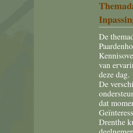
Themada
Inpassi
De themad
Paardenhou
Kennisover
van ervari
deze dag.
De verschi
ondersteu
dat momen
Geïnteres
Drenthe k
deelnemen